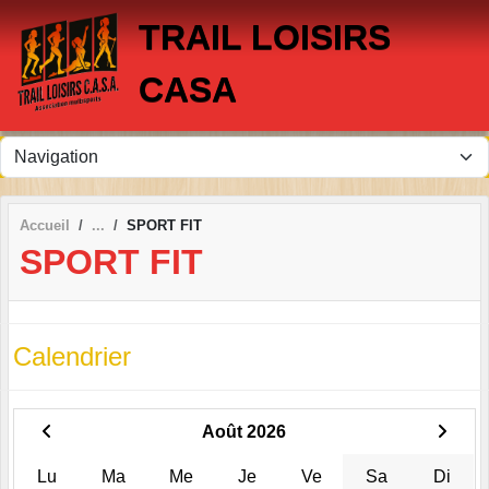
Panneau de gestion des cookies
TRAIL LOISIRS
CASA
Accueil
SPORT FIT
SPORT FIT
Calendrier
Août 2026
Lu
Ma
Me
Je
Ve
Sa
Di