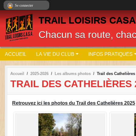
Panneau de gestion des cookies
Se connecter
TRAIL LOISIRS CASA
Chacun sa route, cha
ACCUEIL
LA VIE DU CLUB
INFOS PRATIQUES
Accueil
2025-2026
Les albums photos
Trail des Cathelières
TRAIL DES CATHELIÈRES 
Retrouvez ici les photos du Trail des Cathelières 2025