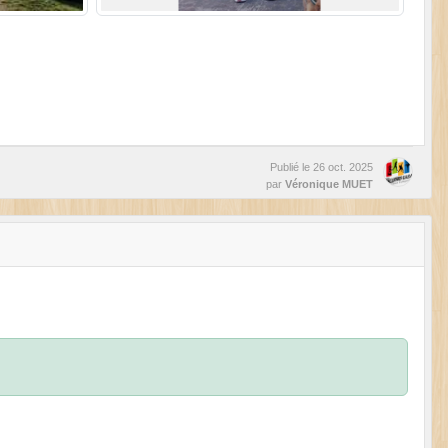
Publié le
26 oct. 2025
par
Véronique MUET