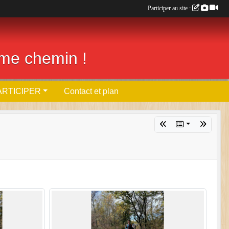
Participer au site :
ême chemin !
ARTICIPER
Contact et plan